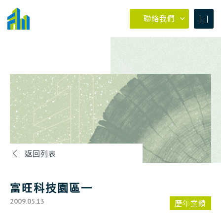
聯絡我們
04-23273030
返回列表
0800-399288
富旺科技園區一
04-23273030
2009.05.13
歷年業績
#880