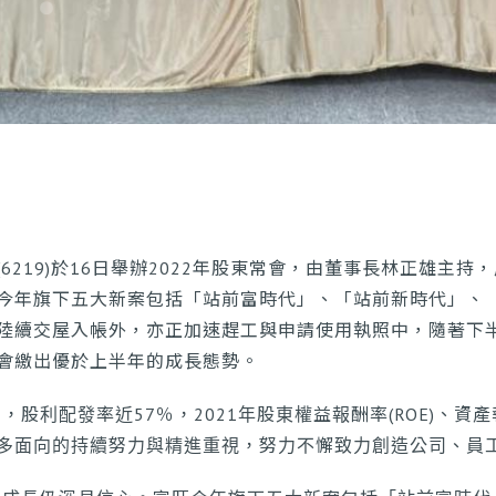
219)於16日舉辦2022年股東常會，由董事長林正雄主持
今年旗下五大新案包括「站前富時代」、「站前新時代」、
了已陸續交屋入帳外，亦正加速趕工與申請使用執照中，隨著下
會繳出優於上半年的成長態勢。
，股利配發率近57％，2021年股東權益報酬率(ROE)、資產報
隊在多面向的持續努力與精進重視，努力不懈致力創造公司、員