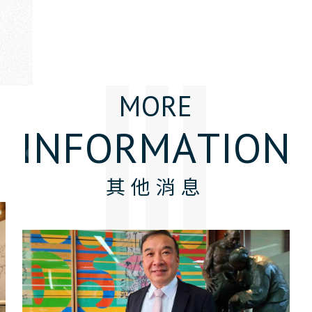
M
O
R
E
I
N
F
O
R
M
A
T
I
O
N
其他消息