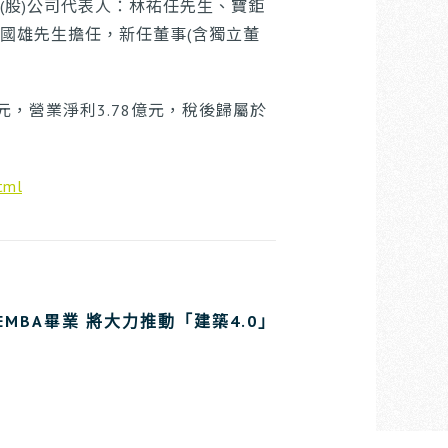
(股)公司代表人：林祐任先生、寶鉅
國雄先生擔任，新任董事(含獨立董
元，營業淨利3.78億元，稅後歸屬於
tml
MBA畢業 將大力推動「建築4.0」