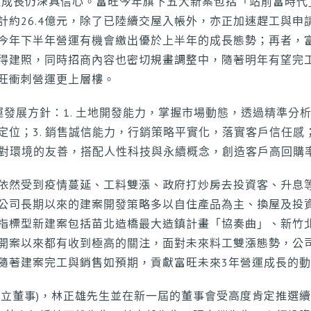
營運成長仍深具信心。富旺今年旗下五大新案包括「站前富時
計約26.4億元，除了已陸續交屋入帳外，亦正加速趕工與申
今年下半年營運有機會繳出優於上半年的成長態勢；再者，
得建照，同時招商內容也密切規畫調整中，隨著明年有望完
旺衝刺營運更上層樓。
發展方針：1. 土地開發能力，掌握市場動態，透過精準分析
位；3. 銷售誠信能力，行銷策略平實化，落實客戶信任感；
保與對環境的友善，搭配人性科技與永續概念，創造客戶高回購
依然受到疫情蔓延、工料雙漲、政府打炒房去投資客、升息
公司長期以來的建案開發策略多以自住產品為主、換屋及投
指標型新建案包括苗北造橋最大造鎮計畫「協奏曲」、新竹
開案以來都有收到極高的關注，面對未來料工雙漲態勢，公
隨著建案完工與銷售如預期，貢獻富旺未來3年營運成長的
獨立董事)，林正雄先生並在新一屆的董事會受高度肯定推選