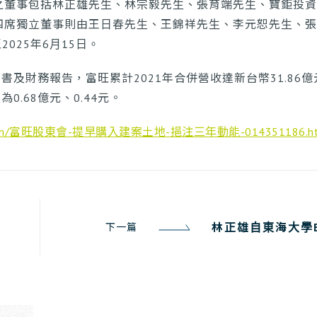
之董事包括林正雄先生、林宗毅先生、張育端先生、寶鉅投資
，四席獨立董事則由王日春先生、王錦祥先生、李元恕先生、張
2025年6月15日。
書及財務報告，富旺累計2021年合併營收達新台幣31.86億
0.68億元、0.44元。
ahoo.com/富旺股東會-提早購入建案土地-挹注三年動能-014351186.h
林正雄自東海大學E
下一篇