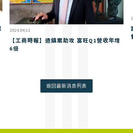
2
異
2024.04.12
【工商時報】造鎮案助攻 富旺Q1營收年增
6倍
返回最新消息列表