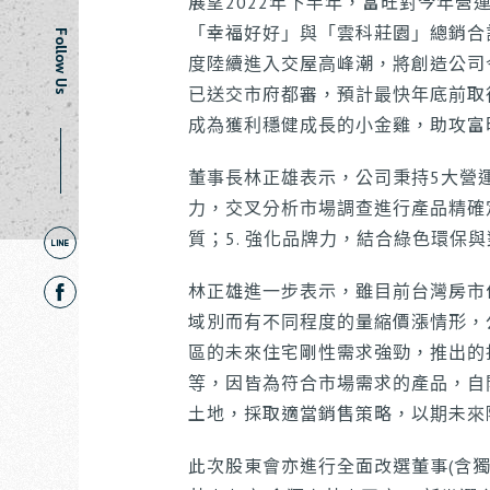
展望2022年下半年，富旺對今年
「幸福好好」與「雲科莊園」總銷合
Follow Us
度陸續進入交屋高峰潮，將創造公司
已送交市府都審，預計最快年底前取
成為獲利穩健成長的小金雞，助攻富
董事長林正雄表示，公司秉持5大營運
力，交叉分析市場調查進行產品精確定
質；5. 強化品牌力，結合綠色環
林正雄進一步表示，雖目前台灣房市
域別而有不同程度的量縮價漲情形，
區的未來住宅剛性需求強勁，推出的
等，因皆為符合市場需求的產品，自
土地，採取適當銷售策略，以期未來
此次股東會亦進行全面改選董事(含