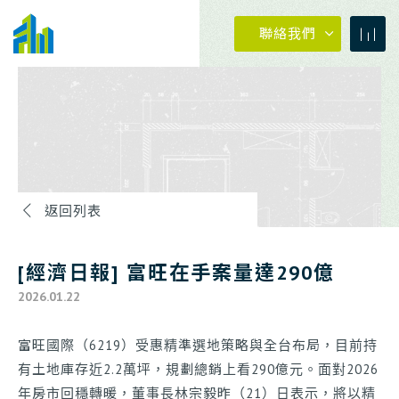
聯絡我們
返回列表
04-23273030
[經濟日報] 富旺在手案量達290億
0800-399288
2026.01.22
富旺國際（6219）受惠精準選地策略與全台布局，目前持
04-23273030
#880
有土地庫存近2.2萬坪，規劃總銷上看290億元。面對2026
年房市回穩轉暖，董事長林宗毅昨（21）日表示，將以精