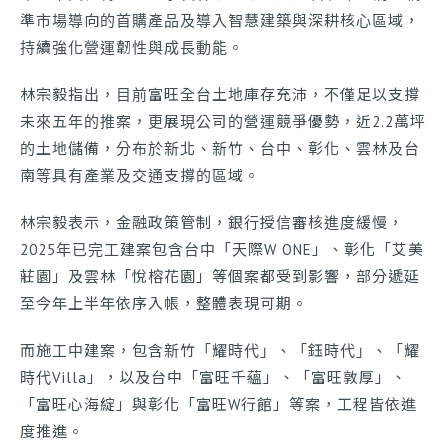
準市場導向的首購產品及導入智慧建築與深耕核心區域，
工程進度
我要報修
持續強化營運韌性與成長動能。
林宗毅指出，目前富旺全台土地庫存充沛，不僅足以支撐
未來五年的推案，更展現公司的營運競爭優勢，近2.2萬坪
的土地儲備，分布於新北、新竹、台中、彰化、雲林及台
南等具有產業及交通支撐的區域。
林宗毅表示，金融政策管制，銀行授信審核進度緩慢，
2025年已完工建案包含台中「天際W ONE」、彰化「艾美
莊園」及雲林「悅榕花園」等個案都受到影響，部分遞延
至今年上半年依序入帳，整體表現可期。
而施工中建案，包含新竹「耀時代」、「鈺時代」、「耀
時代Villa」，以及台中「富旺千蘊」、「富旺敦厚」、
「富旺心海綻」與彰化「富旺W行館」等案，工程皆依進
度推進。