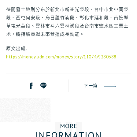
待開發土地則分布於新北市新莊光榮段、台中市北屯同榮
段、西屯何安段、烏日蘆竹湳段、彰化市延和段、南投縣
草屯光華段、雲林市斗六雲林溪段及台南市鹽水區工業土
地，將持續貢獻未來營運成長動能。
原文出處:
https://money.udn.com/money/story/11074/9280388
下一篇
M
O
R
E
I
N
F
O
R
M
A
T
I
O
N