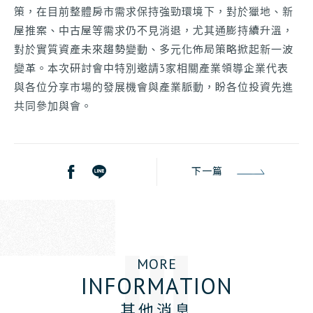
策，在目前整體房市需求保持強勁環境下，對於獵地、新
屋推案、中古屋等需求仍不見消退，尤其通膨持續升溫，
對於實質資產未來趨勢變動、多元化佈局策略掀起新一波
變革。本次研討會中特別邀請3家相關產業領導企業代表
與各位分享市場的發展機會與產業脈動，盼各位投資先進
共同參加與會。
下一篇
M
O
R
E
I
N
F
O
R
M
A
T
I
O
N
其他消息