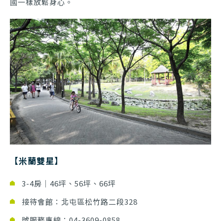
國一樣放鬆身心。
【米蘭雙星】
3-4房｜46坪、56坪、66坪
接待會館：北屯區松竹路二段328
號服務專線：04-3609-0858