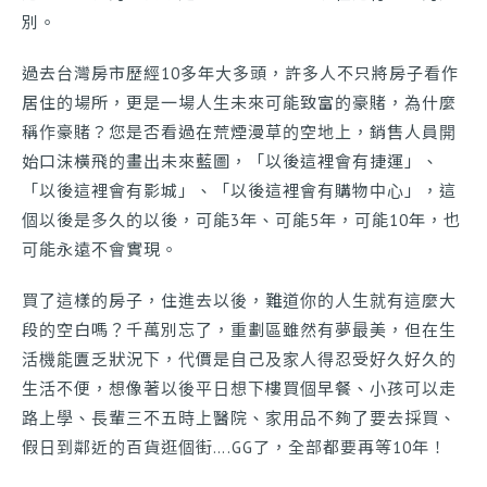
別。
工程進度
我要報修
過去台灣房市歷經10多年大多頭，許多人不只將房子看作
居住的場所，更是一場人生未來可能致富的豪賭，為什麼
稱作豪賭？您是否看過在荒煙漫草的空地上，銷售人員開
始口沫橫飛的畫出未來藍圖，「以後這裡會有捷運」、
「以後這裡會有影城」、「以後這裡會有購物中心」，這
個以後是多久的以後，可能3年、可能5年，可能10年，也
可能永遠不會實現。
買了這樣的房子，住進去以後，難道你的人生就有這麼大
段的空白嗎？千萬別忘了，重劃區雖然有夢最美，但在生
活機能匱乏狀況下，代價是自己及家人得忍受好久好久的
生活不便，想像著以後平日想下樓買個早餐、小孩可以走
路上學、長輩三不五時上醫院、家用品不夠了要去採買、
假日到鄰近的百貨逛個街….GG了，全部都要再等10年！