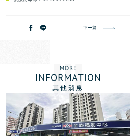
下一篇
M
O
R
E
I
N
F
O
R
M
A
T
I
O
N
其他消息