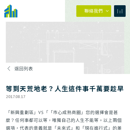
聯絡我們
返回列表
04-23273030
等到天荒地老？人生這件事千萬要趁早
0800-399288
2017.08.17
「新興重劃區」VS「「市心成熟商圈」您的選擇會是甚
04-23273030
#880
麼？任何事都可以等，唯獨自己的人生不能等。以上兩個
選項，代表的意義就是「未來式」和「現在進行式」的差