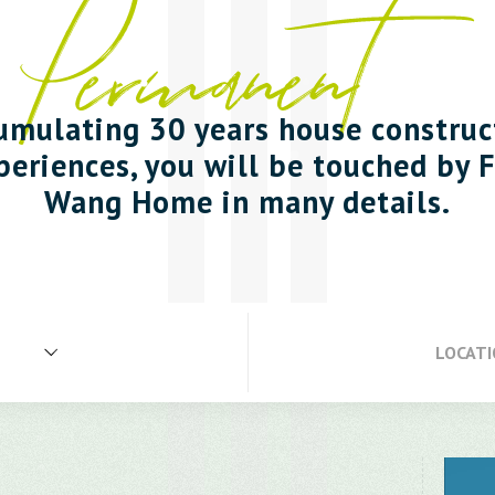
umulating 30 years house construc
periences, you will be touched by F
Wang Home in many details.
LOCAT
All
彰化縣