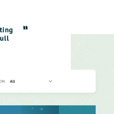
ting
ull
ION
All