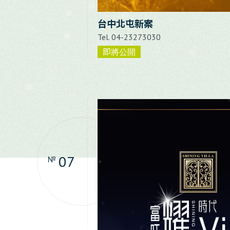
台中北屯新案
Tel. 04-23273030
即將公開
07
№