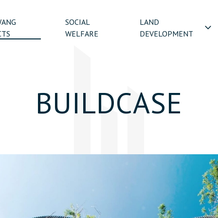
WANG
SOCIAL
LAND
CTS
WELFARE
DEVELOPMENT
B
U
I
L
D
C
A
S
E