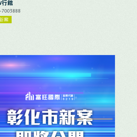
W行館
4-7003888
新案