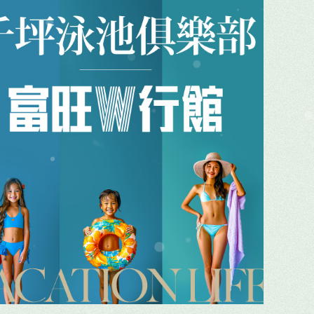
pei
n
 County
g
ua
ng