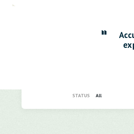
Acc
ex
STATUS
All
All
即將公開