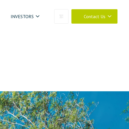
INVESTORS
繁
Contact Us
04-23273030
0800-399288
04-23273030 #880