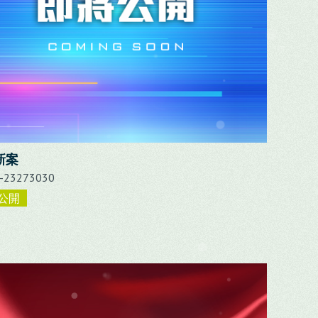
新案
04-23273030
公開