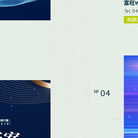
富旺
Tel. 0
熱銷
04
№