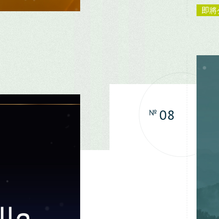
即將
08
№