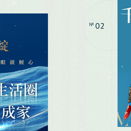
New Tai
Taoyua
02
№
Hsinchu
Hsinchu
Miaoli
Taichun
Changh
Yunlin
Kaohsiu