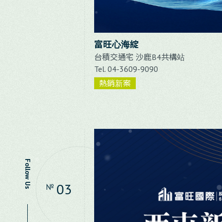
富旺心海綻
台積交通宅 沙鹿B4共構站
Tel. 04-3609-9090
熱銷新案
Follow Us
03
№