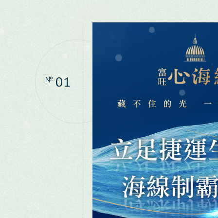
歷年業績
熱銷新案
01
№