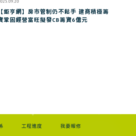
025.09.20
【鉅亨網】房市管制仍不鬆手 建商積極籌
資鞏固經營富旺擬發CB籌資6億元
係
工程進度
我要報修