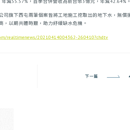
年減55.57%，首季合併營收為新台幣3億元，年減42.64%
公司旗下西屯兩筆個案皆將工地施工挖取出的地下水，無償援
商，以期共體時艱，助力紓緩缺水危機。
.com/realtimenews/20210414004362-260410?chdtv
下一篇