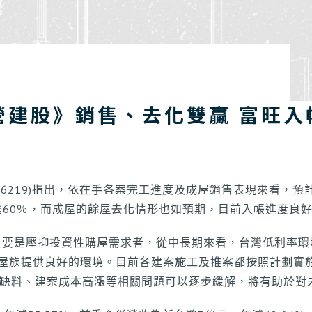
營建股》銷售、去化雙贏 富旺入
6219)指出，依在手各案完工進度及成屋銷售表現來看，
已達60％，而成屋的餘屋去化情形也如預期，目前入帳進度良
法主要是壓抑投資性購屋需求者，從中長期來看，台灣低利率
屋族提供良好的環境。目前各建案施工及推案都按照計劃實施
缺工缺料、建案成本高漲等相關問題可以逐步緩解，將有助於