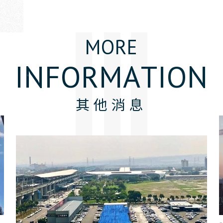
M
O
R
E
I
N
F
O
R
M
A
T
I
O
N
其他消息