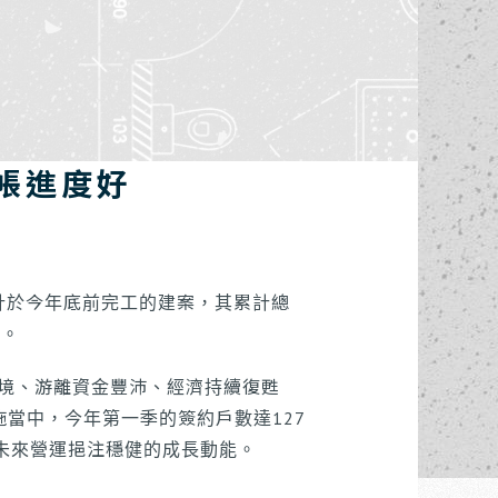
工程進度
我要報修
帳進度好
預計於今年底前完工的建案，其累計總
好。
環境、游離資金豐沛、經濟持續復甦
當中，今年第一季的簽約戶數達127
對未來營運挹注穩健的成長動能。