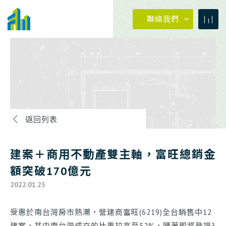
聯絡我們
返回列表
04-23273030
建案＋商用不動產雙主軸，富旺總銷金
0800-399288
額突破170億元
2022.01.23
04-23273030
#880
受惠於南台灣房市熱潮，營建商富旺(6219)全台銷售中12
建案，其中南台灣成交的比重拉高至52%，隨著即將登場3