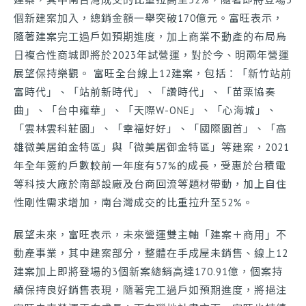
個新建案加入，總銷金額一舉突破170億元。富旺表示，
工程進度
我要報修
隨著建案完工過戶如預期進度，加上商業不動產的布局烏
日複合性商城即將於2023年試營運，對於今、明兩年營運
展望保持樂觀。 富旺全台線上12建案，包括：「新竹站前
富時代」、「站前新時代」、「讚時代」、「苗栗協奏
曲」、「台中雍華」、「天際W-ONE」、「心海城」、
「雲林雲科莊園」、「幸福好好」、「國際園首」、「高
雄微美居鉑金特區」與「微美居御金特區」等建案，2021
年全年簽約戶數較前一年度有57%的成長，受惠於台積電
等科技大廠於南部設廠及台商回流等題材帶動，加上自住
性剛性需求增加，南台灣成交的比重拉升至52%。
展望未來，富旺表示，未來營運雙主軸「建案＋商用」不
動產事業，其中建案部分，整體在手成屋未銷售、線上12
建案加上即將登場的3個新案總銷高達170.91億，個案持
續保持良好銷售表現，隨著完工過戶如預期進度，將挹注