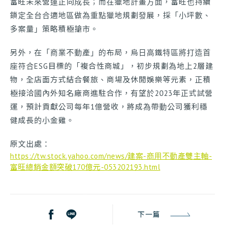
富旺未來營運正向成長；而在獵地計畫方面，富旺也持續
鎖定全台合適地區做為重點獵地規劃發展，採「小坪數、
多案量」策略積極搶市。
另外，在「商業不動產」的布局，烏日高鐵特區將打造首
座符合ESG目標的「複合性商城」，初步規劃為地上2層建
物，全店面方式結合餐旅、商場及休閒娛樂等元素，正積
極接洽國內外知名廠商進駐合作，有望於2023年正式試營
運，預計貢獻公司每年1億營收，將成為帶動公司獲利穩
健成長的小金雞。
原文出處：
https://tw.stock.yahoo.com/news/建案-商用不動產雙主軸-
富旺總銷金額突破170億元-053202193.html
下一篇