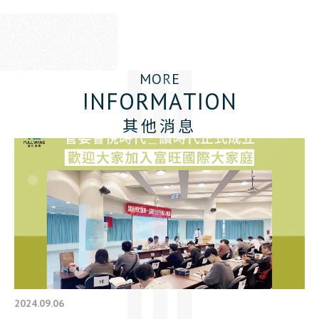
M
O
R
E
I
N
F
O
R
M
A
T
I
O
N
其他消息
2024.09.06