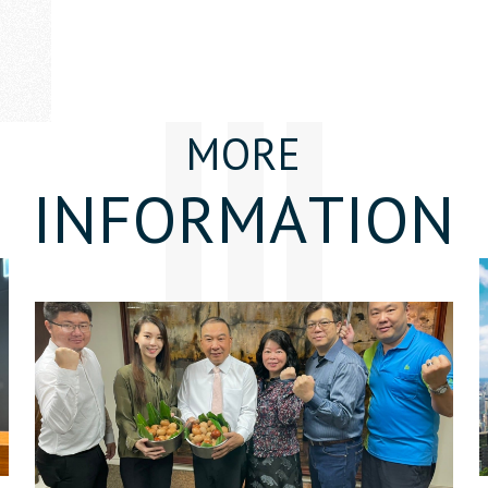
M
O
R
E
I
N
F
O
R
M
A
T
I
O
N