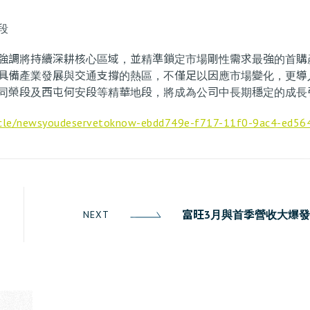
段
強調將持續深耕核心區域，並精準鎖定市場剛性需求最強的首購
具備產業發展與交通支撐的熱區，不僅足以因應市場變化，更導
同榮段及西屯何安段等精華地段，將成為公司中長期穩定的成長
icle/newsyoudeservetoknow-ebdd749e-f717-11f0-9ac4-ed56
富旺3月與首季營收大爆發
NEXT