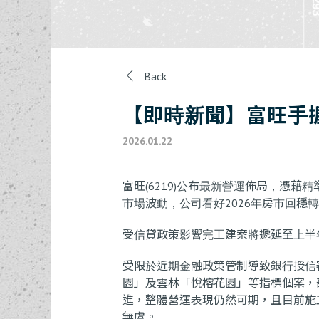
Back
【即時新聞】富旺手握
2026.01.22
富旺(6219)公布最新營運佈局，憑
市場波動，公司看好2026年房市回
受信貸政策影響完工建案將遞延至上半
受限於近期金融政策管制導致銀行授信審
園」及雲林「悅榕花園」等指標個案，
進，整體營運表現仍然可期，且目前施
無虞。