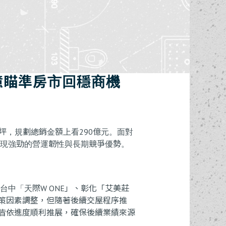
Construction
Renovations
Progresses
& Repairs
億瞄準房市回穩商機
萬坪，規劃總銷金額上看290億元。面對
展現強勁的營運韌性與長期競爭優勢。
中「天際W ONE」、彰化「艾美莊
策因素調整，但隨著後續交屋程序推
皆依進度順利推展，確保後續業績來源