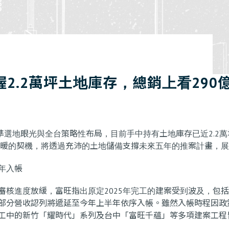
2.2萬坪土地庫存，總銷上看290
藉精準選地眼光與全台策略性布局，目前手中持有土地庫存已近2.2
穩轉暖的契機，將透過充沛的土地儲備支撐未來五年的推案計畫，
年入帳
核進度放緩，富旺指出原定2025年完工的建案受到波及，包括台
部分營收認列將遞延至今年上半年依序入帳。雖然入帳時程因政
工中的新竹「耀時代」系列及台中「富旺千蘊」等多項建案工程