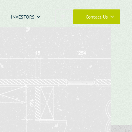
INVESTORS
繁
Contact Us
04-23273030
0800-399288
04-23273030 #880