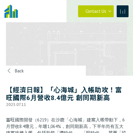
Contact Us
04-23273030
Back
0800-399288
【經濟日報】「心海城」入帳助攻！富
旺國際6月營收8.4億元 創同期新高
2023.07.11
04-23273030
#880
富旺國際開發（6219）在沙鹿「心海城」建案入帳帶動下，6
月營收8.4億元，年增1,064%，創同期新高，下半年尚有五大
建案接棒入帳，包括新竹「讚時代」、「悅時代」、苗栗「協