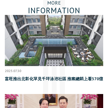
M
O
R
E
I
N
F
O
R
M
A
T
I
O
N
2025.07.30
富旺推出北彰化罕見千坪泳池社區 推案總銷上看370億