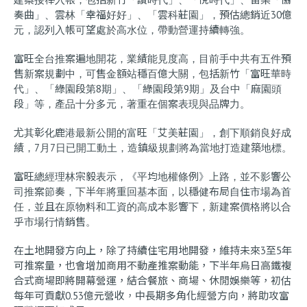
Construction
Renovations
奏曲」、雲林「幸福好好」、「雲科莊園」，預估總銷近30億
Progresses
& Repairs
元，認列入帳可望處於高水位，帶動營運持續轉強。
富旺全台推案遍地開花，業績能見度高，目前手中共有五件預
售新案規劃中，可售金額站穩百億大關，包括新竹「富旺華時
代」、「綠園段第8期」、「綠園段第9期」及台中「麻園頭
段」等，產品十分多元，著重在個案表現與品牌力。
尤其彰化鹿港最新公開的富旺「艾美莊園」，創下順銷良好成
績，7月7日已開工動土，造鎮級規劃將為當地打造建築地標。
富旺總經理林宗毅表示，《平均地權條例》上路，並不影響公
司推案節奏，下半年將重回基本面，以穩健布局自住市場為首
任，並且在原物料和工資的高成本影響下，新建案價格將以合
乎市場行情銷售。
在土地開發方向上，除了持續住宅用地開發，維持未來3至5年
可推案量，也會增加商用不動產推案動能，下半年烏日高鐵複
合式商場即將開幕營運，結合餐旅、商場、休閒娛樂等，初估
每年可貢獻0.53億元營收，中長期多角化經營方向，將助攻富