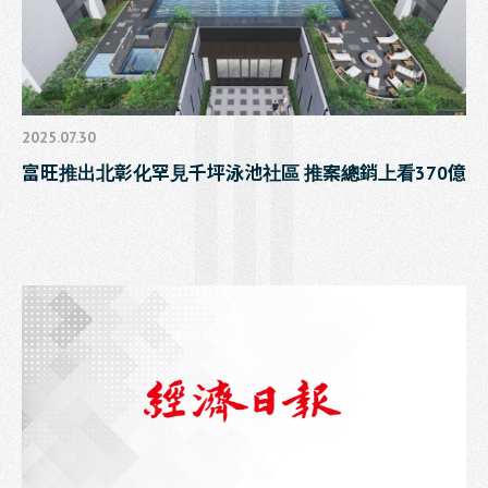
2025.07.30
富旺推出北彰化罕見千坪泳池社區 推案總銷上看370億