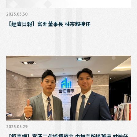
2025.05.30
【經濟日報】富旺董事長 林宗毅接任
2025.05.29
【鉅亨網】富旺二代接棒確立 由林宗毅接董座 林祐任