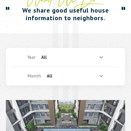
Construction
Renovations
Progresses
& Repairs
We share good useful house
information to neighbors.
Year
All
Month
All