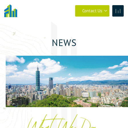
Contact Us
N
E
W
S
04-23273030
0800-399288
04-23273030
#880