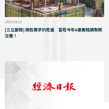
2025.04.12
[三立新聞] 剛性需求仍旺盛 富旺今年6建案陸續取照
交屋！