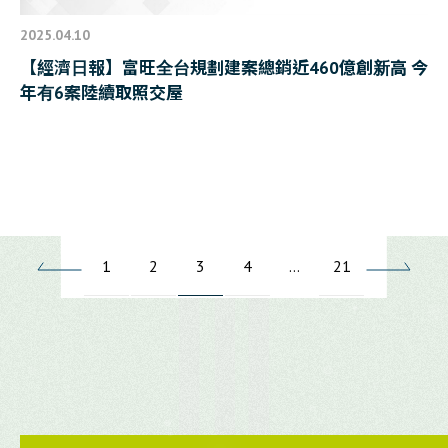
2025.04.10
【經濟日報】富旺全台規劃建案總銷近460億創新高 今
年有6案陸續取照交屋
1
2
3
4
…
21